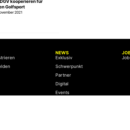
DGV kooperieren für
en Golfsport
November 2021
NEWS
JO
trieren
Exklusiv
Job
lden
Schwerpunkt
Partner
Digital
Events
Infrastruktur
Sponsoring
Tourismus