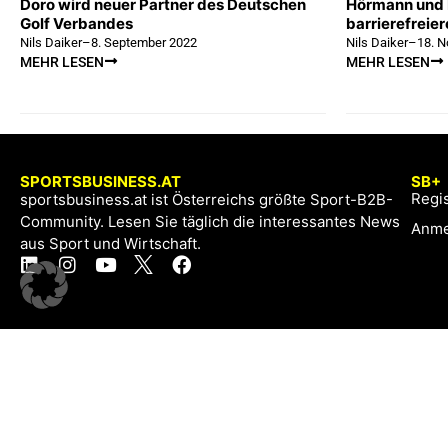
Doro wird neuer Partner des Deutschen
Hörmann und 
Golf Verbandes
barrierefreier
Nils Daiker
–
8. September 2022
Nils Daiker
–
18. 
MEHR LESEN
MEHR LESEN
SPORTSBUSINESS.AT
SB+
Regis
sportsbusiness.at ist Österreichs größte Sport-B2B-
Community. Lesen Sie täglich die interessantes News
Anme
aus Sport und Wirtschaft.