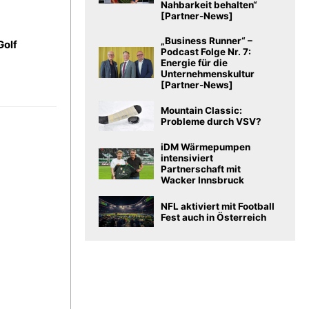
Nahbarkeit behalten“
[Partner-News]
„Business Runner“ –
Golf
Podcast Folge Nr. 7:
Energie für die
Unternehmenskultur
[Partner-News]
Mountain Classic:
Probleme durch VSV?
iDM Wärmepumpen
intensiviert
Partnerschaft mit
Wacker Innsbruck
NFL aktiviert mit Football
Fest auch in Österreich