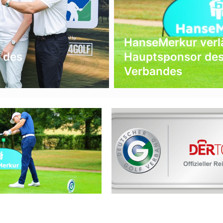
HanseMerkur verlä
 des
Hauptsponsor des
Verbandes