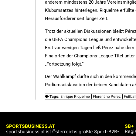
anderem mindestens 20 Jahre Vereinsmitglied
Klubumsatzes hinterlegen. Riquelme erfüllte 
Herausforderer seit langer Zeit.
Trotz der aktuellen Diskussionen bleibt Pére
die UEFA Champions League und entwickelte s
Erst vor wenigen Tagen ließ Pérez nahe dem
Finalorten der Champions-League-Titel unter 
„Fortsetzung folgt.“
Der Wahlkampf dürfte sich in den kommenden
Podiumsdiskussion der beiden Kandidaten aktu
Tags:
Enrique Riquelme
|
Florentino Perez
|
Fußbal
SPORTSBUSINESS.AT
SB+
Regis
sportsbusiness.at ist Österreichs größte Sport-B2B-