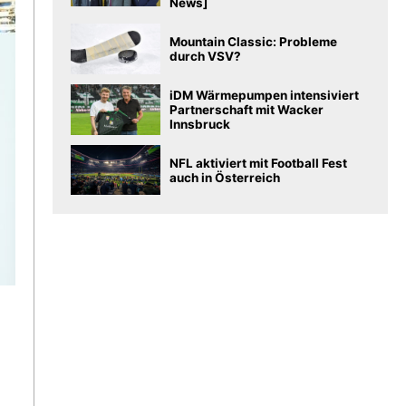
News]
Mountain Classic: Probleme
durch VSV?
iDM Wärmepumpen intensiviert
Partnerschaft mit Wacker
Innsbruck
NFL aktiviert mit Football Fest
auch in Österreich