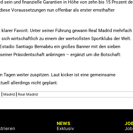
 sein und finanzielle Garantien in Höhe von zehn bis 15 Prozent d
diese Voraussetzungen nun offenbar als erster ernsthafter
z klarer Favorit. Unter seiner Führung gewann Real Madrid mehrfach
ich wirtschaftlich zu einem der wertvollsten Sportklubs der Welt.
 Estadio Santiago Bernabéu ein großes Banner mit den sieben
seiner Präsidentschaft anbringen – ergänzt um die Botschaft:
 Tagen weiter zuspitzen. Laut kicker ist eine gemeinsame
ell allerdings nicht geplant.
l
|
Madrid
|
Real Madrid
NEWS
JO
trieren
Exklusiv
Job