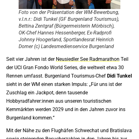
Foto von der Präsentation der WM-Bewerbung,
v.l.n.r.: Didi Tunkel (GF Burgenland Tourismus),
Bettina Zentgraf (Bürgermeisterin Mörbisch),
OK-Chef Hannes Hessenberger, Ex-Radprofi
Johnny Hoogerland, Sportlandesrat Heinrich
Dorner (c) Landesmedienservice Burgenland
Seit vier Jahren ist der
Neusiedler See Radmarathon
Teil
der UCI Gran Fondo World Series, die weltweit etwa 30
Rennen umfasst. Burgenland Tourismus-Chef
Didi
Tunkel
sieht in der WM einen starken Impuls: „Für uns ist der
Zuschlag ein Jackpot, denn tausende
Hobbyradfahrer:innen aus unseren touristischen
Kernmärkten werden 2029 und in den Jahren zuvor ins
Burgenland kommen.“
Mit der Nähe zu den Flughäfen Schwechat und Bratislava
sowie steigenden Besucherzahlen in den Jahren bis zur