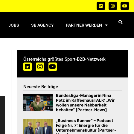
JOBS
SB AGENCY
PARTNER WERDEN
Österreichs größtes Sport-B2B-Netzwerk
Neueste Beiträge
Bundesliga-Managerin Nina
Potz im KaffeehausTALK: „Wir
wollen unsere Nahbarkeit
behalten“ [Partner-News]
„Business Runner“ – Podcast
Folge Nr. 7: Energie für die
Unternehmenskultur [Partner-