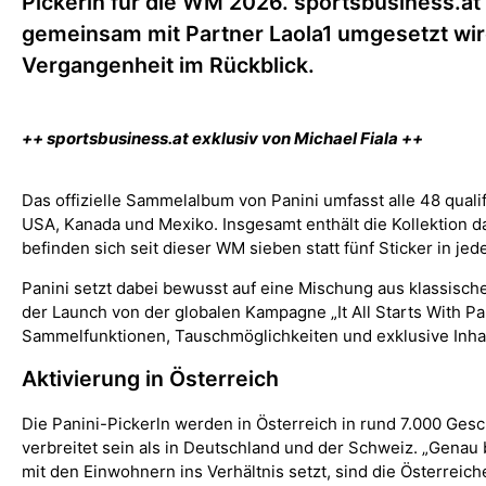
Pickerln für die WM 2026. sportsbusiness.at 
gemeinsam mit Partner Laola1 umgesetzt wird
Vergangenheit im Rückblick.
++ sportsbusiness.at exklusiv von Michael Fiala ++
Das offizielle Sammelalbum von Panini umfasst alle 48 quali
USA, Kanada und Mexiko. Insgesamt enthält die Kollektion 
befinden sich seit dieser WM sieben statt fünf Sticker in j
Panini setzt dabei bewusst auf eine Mischung aus klassische
der Launch von der globalen Kampagne „It All Starts With Pani
Sammelfunktionen, Tauschmöglichkeiten und exklusive Inhal
Aktivierung in Österreich
Die Panini-Pickerln werden in Österreich in rund 7.000 Gesc
verbreitet sein als in Deutschland und der Schweiz. „Genau
mit den Einwohnern ins Verhältnis setzt, sind die Österreiche