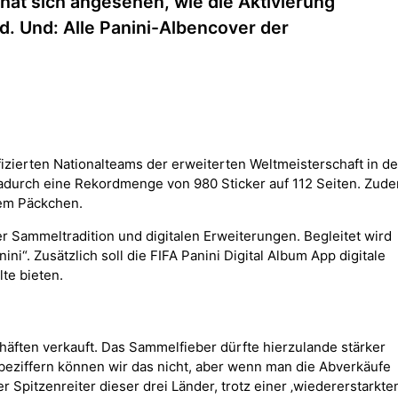
hat sich angesehen, wie die Aktivierung
. Und: Alle Panini-Albencover der
fizierten Nationalteams der erweiterten Weltmeisterschaft in d
dadurch eine Rekordmenge von 980 Sticker auf 112 Seiten. Zud
edem Päckchen.
r Sammeltradition und digitalen Erweiterungen. Begleitet wird
ni“. Zusätzlich soll die FIFA Panini Digital Album App digitale
te bieten.
häften verkauft. Das Sammelfieber dürfte hierzulande stärker
 beziffern können wir das nicht, aber wenn man die Abverkäufe
r Spitzenreiter dieser drei Länder, trotz einer ‚wiedererstarkten