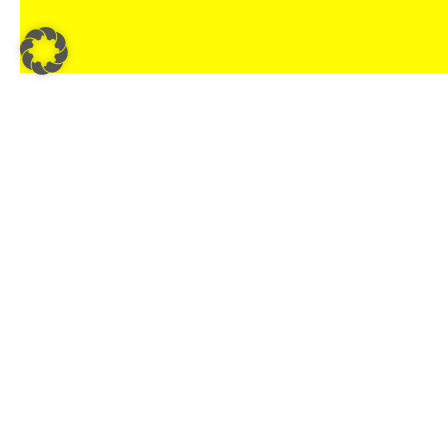
SPORTSBUSINESS.AT
SB+
Regis
sportsbusiness.at ist Österreichs größte Sport-B2B-
Community. Lesen Sie täglich die interessantes News
Anme
aus Sport und Wirtschaft.