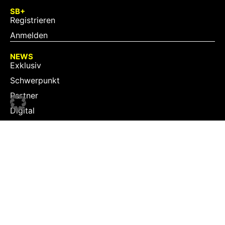
SB+
Registrieren
Anmelden
NEWS
Exklusiv
Schwerpunkt
Partner
Digital
Events
Infrastruktur
Sponsoring
Tourismus
JOBS
Job-Plattform
PARTNER