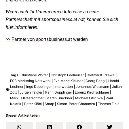
Wenn auch Ihr Unternehmen Interesse an einer
Partnerschaft mit sportsbusiness.at hat, können Sie sich
hier informieren:
>> Partner von sportsbusiness.at werden
Tags:
Christiane Wölfer
|
Christoph Edelmüller
|
Dietmar Kurzawa
|
ESB Marketing Netzwerk
|
Eva Maria Klauser
|
Georg Pangl
|
Harald
Lechner
|
Ingo Dopplinger
|
Interwetten
|
Johannes Wiesmann
|
Julian
Zott
|
Jürgen Irsigler
|
Karin Dopplinger
|
Lorenz Kirchschlager
|
Markus Kraetschmer
|
Martin Bruckner
|
Michael Litschka
|
Paul
Kolarik
|
Peter Klöbl
|
Sharp
|
Simon-Peter Charamza
|
Thomas Fiala
Diesen Artikel teilen