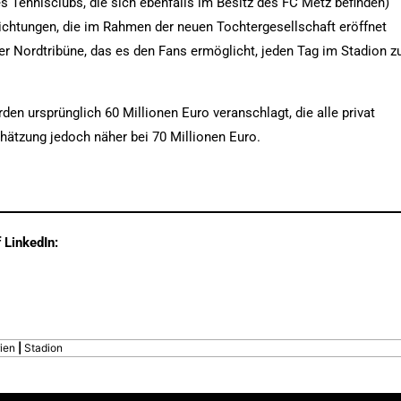
s Tennisclubs, die sich ebenfalls im Besitz des FC Metz befinden)
ichtungen, die im Rahmen der neuen Tochtergesellschaft eröffnet
der Nordtribüne, das es den Fans ermöglicht, jeden Tag im Stadion z
n ursprünglich 60 Millionen Euro veranschlagt, die alle privat
Schätzung jedoch näher bei 70 Millionen Euro.
 LinkedIn:
ien
|
Stadion