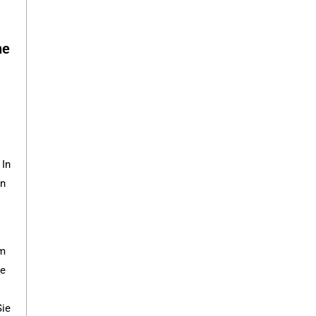
ne
 In
en
em
ie
Sie