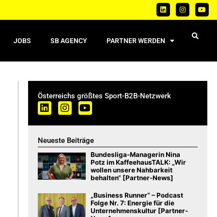
JOBS
SB AGENCY
PARTNER WERDEN
Österreichs größtes Sport-B2B-Netzwerk
Neueste Beiträge
Bundesliga-Managerin Nina
Potz im KaffeehausTALK: „Wir
wollen unsere Nahbarkeit
behalten“ [Partner-News]
„Business Runner“ – Podcast
Folge Nr. 7: Energie für die
Unternehmenskultur [Partner-