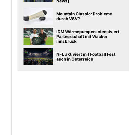
News]
Mountain Classic: Probleme
durch VSV?
iDM Wärmepumpen intensiviert
Partnerschaft mit Wacker
Innsbruck
NFL aktiviert mit Football Fest
auch in Österreich