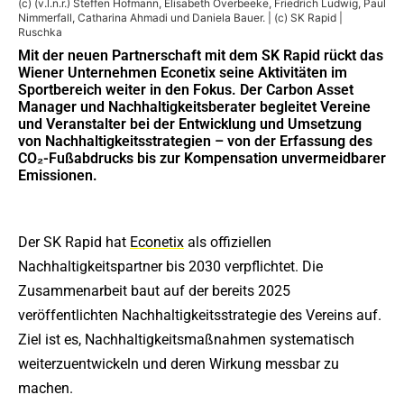
(c) (v.l.n.r.) Steffen Hofmann, Elisabeth Overbeeke, Friedrich Ludwig, Paul
Nimmerfall, Catharina Ahmadi und Daniela Bauer. | (c) SK Rapid |
Ruschka
Mit der neuen Partnerschaft mit dem SK Rapid rückt das
Wiener Unternehmen Econetix seine Aktivitäten im
Sportbereich weiter in den Fokus. Der Carbon Asset
Manager und Nachhaltigkeitsberater begleitet Vereine
und Veranstalter bei der Entwicklung und Umsetzung
von Nachhaltigkeitsstrategien – von der Erfassung des
CO₂-Fußabdrucks bis zur Kompensation unvermeidbarer
Emissionen.
Der SK Rapid hat
Econetix
als offiziellen
Nachhaltigkeitspartner bis 2030 verpflichtet. Die
Zusammenarbeit baut auf der bereits 2025
veröffentlichten Nachhaltigkeitsstrategie des Vereins auf.
Ziel ist es, Nachhaltigkeitsmaßnahmen systematisch
weiterzuentwickeln und deren Wirkung messbar zu
machen.