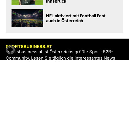
Innsbruck
NFL aktiviert mit Football Fest
auch in Österreich
SPORTSBUSINESS.AT
sportsbusiness.at ist Österreichs größte Sport-B2B-
Community. Lesen Sie täglich die interessantes News
aus Sport und Wirtschaft.
SB+
Registrieren
Anmelden
NEWS
Exklusiv
Schwerpunkt