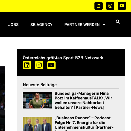
JOBS
SB AGENCY
PARTNER WERDEN
Österreichs größtes Sport-B2B-Netzwerk
Neueste Beiträge
Bundesliga-Managerin Nina
Potz im KaffeehausTALK: „Wir
wollen unsere Nahbarkeit
behalten“ [Partner-News]
„Business Runner“ – Podcast
Folge Nr. 7: Energie für die
Unternehmenskultur [Partner-