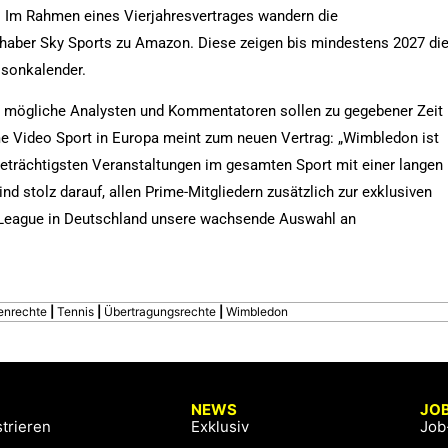
 Im Rahmen eines Vierjahresvertrages wandern die
haber Sky Sports zu Amazon. Diese zeigen bis mindestens 2027 di
isonkalender.
um mögliche Analysten und Kommentatoren sollen zu gegebener Zeit
me Video Sport in Europa meint zum neuen Vertrag: „Wimbledon ist
igeträchtigsten Veranstaltungen im gesamten Sport mit einer langen
ind stolz darauf, allen Prime-Mitgliedern zusätzlich zur exklusiven
 League in Deutschland unsere wachsende Auswahl an
e
enrechte
|
Tennis
|
Übertragungsrechte
|
Wimbledon
NEWS
JO
trieren
Exklusiv
Job