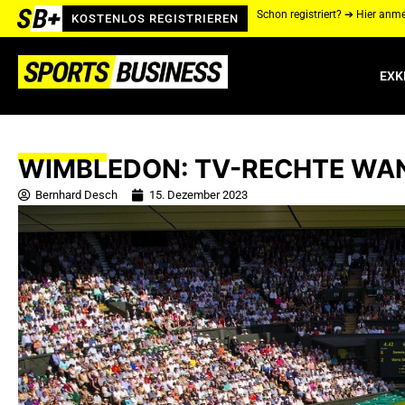
Schon registriert? ➔ Hier anm
KOSTENLOS REGISTRIEREN
EXK
WIMBLEDON: TV-RECHTE WA
Bernhard Desch
15. Dezember 2023