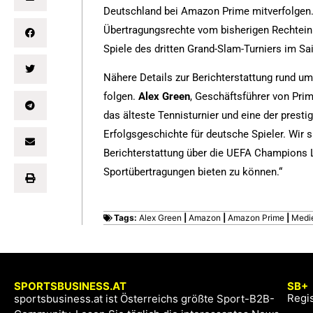
Deutschland bei Amazon Prime mitverfolgen.
Übertragungsrechte vom bisherigen Rechtein
Spiele des dritten Grand-Slam-Turniers im Sa
Nähere Details zur Berichterstattung rund 
folgen.
Alex Green
, Geschäftsführer von Pri
das älteste Tennisturnier und eine der prest
Erfolgsgeschichte für deutsche Spieler. Wir s
Berichterstattung über die UEFA Champions
Sportübertragungen bieten zu können.“
>> Beitrag über die Champions League-Recht
Tags:
Alex Green
|
Amazon
|
Amazon Prime
|
Medi
SPORTSBUSINESS.AT
SB+
Regis
sportsbusiness.at ist Österreichs größte Sport-B2B-