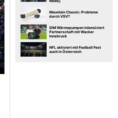
News]
Mountain Classic: Probleme
durch VSV?
iDM Wärmepumpen intensiviert
Partnerschaft mit Wacker
Innsbruck
NFL aktiviert mit Football Fest
auch in Österreich