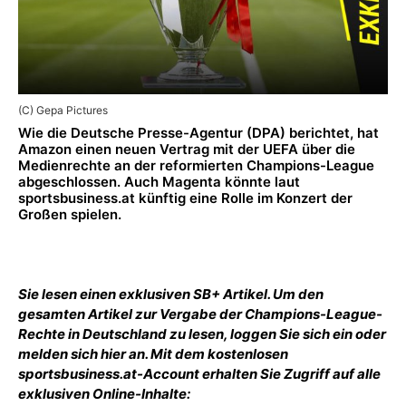
(C) Gepa Pictures
Wie die Deutsche Presse-Agentur (DPA) berichtet, hat
Amazon einen neuen Vertrag mit der UEFA über die
Medienrechte an der reformierten Champions-League
abgeschlossen. Auch Magenta könnte laut
sportsbusiness.at künftig eine Rolle im Konzert der
Großen spielen.
Sie lesen einen exklusiven SB+ Artikel. Um den
gesamten Artikel zur Vergabe der Champions-League-
Rechte in Deutschland zu lesen, loggen Sie sich ein oder
melden sich hier an. Mit dem kostenlosen
sportsbusiness.at-Account erhalten Sie Zugriff auf alle
exklusiven Online-Inhalte: