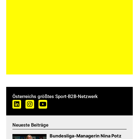
Österreichs größtes Sport-B2B-Netzwerk
Neueste Beiträge
Bundesliga-Managerin Nina Potz