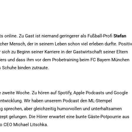
s online. Zu Gast ist niemand geringerer als Fußball-Profi
Stefan
eicher Mensch, der in seinem Leben schon viel erleben durfte. Positi
 sich zu Beginn seiner Karriere in der Gastwirtschaft seiner Eltern
uders und dass ihm vor dem Probetraining beim FC Bayern München
 Schuhe binden zutraute.
ede zweite Woche. Zu hören auf Spotify, Apple Podcasts und Google
e Entwicklung. Wir haben unserem Podcast den ML-Stempel
olg sprechen, aber gleichzeitig humorvollen und unterhaltsamen
zept gelungen. Die Hörer erwartet eine bunte Gäste-Potpourrie aus
 so CEO Michael Litschka.