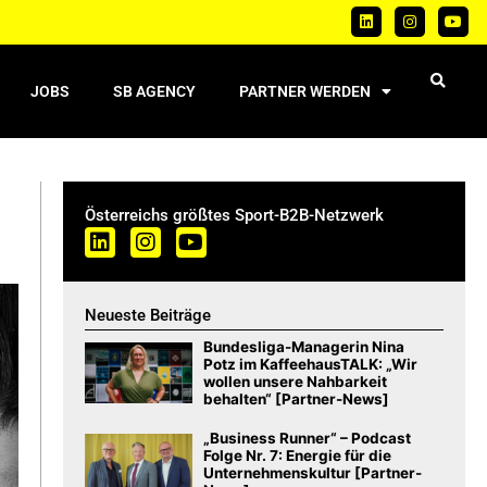
JOBS
SB AGENCY
PARTNER WERDEN
Österreichs größtes Sport-B2B-Netzwerk
Neueste Beiträge
Bundesliga-Managerin Nina
Potz im KaffeehausTALK: „Wir
wollen unsere Nahbarkeit
behalten“ [Partner-News]
„Business Runner“ – Podcast
Folge Nr. 7: Energie für die
Unternehmenskultur [Partner-