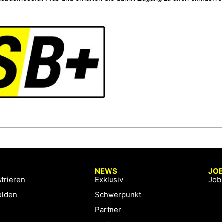
NEWS
JO
trieren
Exklusiv
Job
lden
Schwerpunkt
Partner