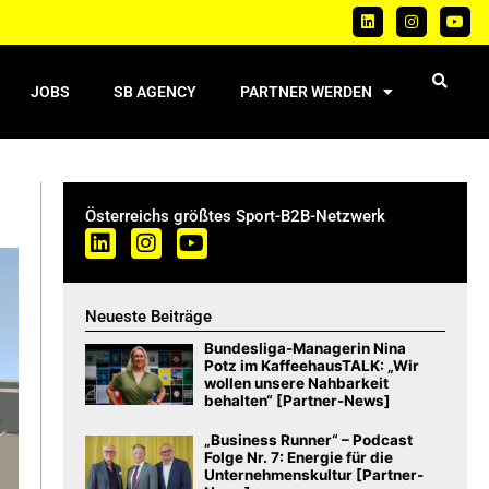
JOBS
SB AGENCY
PARTNER WERDEN
Österreichs größtes Sport-B2B-Netzwerk
Neueste Beiträge
Bundesliga-Managerin Nina
Potz im KaffeehausTALK: „Wir
wollen unsere Nahbarkeit
behalten“ [Partner-News]
„Business Runner“ – Podcast
Folge Nr. 7: Energie für die
Unternehmenskultur [Partner-