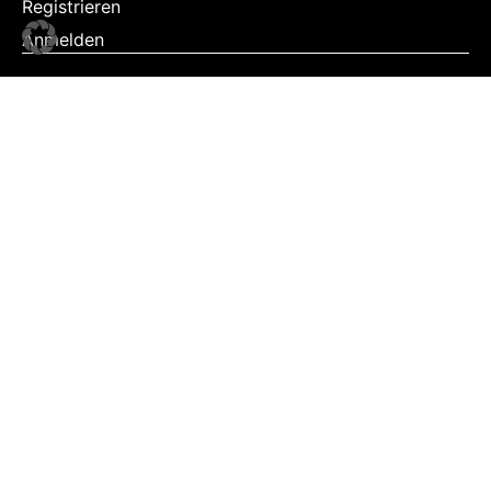
Registrieren
Anmelden
NEWS
Exklusiv
Schwerpunkt
Partner
Digital
Events
Infrastruktur
Sponsoring
Tourismus
JOBS
Job-Plattform
PARTNER
Partner-Übersicht