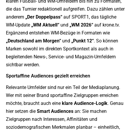
klaren Fußball- und WM-Umfeldern bis hin zu Formaten,
die das Turnier redaktionell aufgreifen. Dazu zählen unter
anderem
„Der Doppelpass“
auf SPORT1, das tägliche
WM-Update
„WM Aktuell“
und
„WM 2026“
auf krone.tv.
Ergänzend entstehen WM-Bezüge in Formaten wie
„Deutschland am Morgen“
und
„Punkt 12“
. So können
Marken sowohl im direkten Sportkontext als auch in
begleitenden News-, Service- und Magazin-Umfeldern
sichtbar werden.
Sportaffine Audiences gezielt erreichen
Relevante Umfelder sind nur ein Teil der Mediaplanung.
Wer mit seiner Brand sportaffine Zielgruppen erreichen
möchte, braucht auch eine
klare Audience-Logik
. Genau
hier setzen die
Smart Audiences
an: Sie machen
Zielgruppen nach Interessen, Affinitäten und
soziodemografischen Merkmalen planbar – einheitlich,