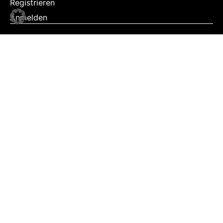
Registrieren
Anmelden
NEWS
Exklusiv
Schwerpunkt
Partner
Digital
Events
Infrastruktur
Sponsoring
Tourismus
JOBS
Job-Plattform
PARTNER
Partner-Übersicht