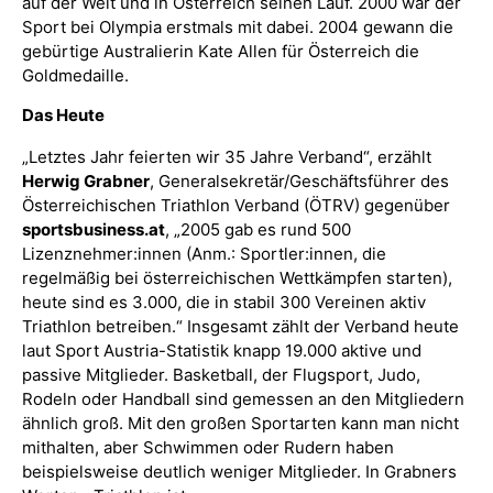
auf der Welt und in Österreich seinen Lauf. 2000 war der
Sport bei Olympia erstmals mit dabei. 2004 gewann die
gebürtige Australierin Kate Allen für Österreich die
Goldmedaille.
Das Heute
„Letztes Jahr feierten wir 35 Jahre Verband“, erzählt
Herwig Grabner
, Generalsekretär/Geschäftsführer des
Österreichischen Triathlon Verband (ÖTRV) gegenüber
sportsbusiness.at
, „2005 gab es rund 500
Lizenznehmer:innen (Anm.: Sportler:innen, die
regelmäßig bei österreichischen Wettkämpfen starten),
heute sind es 3.000, die in stabil 300 Vereinen aktiv
Triathlon betreiben.“ Insgesamt zählt der Verband heute
laut Sport Austria-Statistik knapp 19.000 aktive und
passive Mitglieder. Basketball, der Flugsport, Judo,
Rodeln oder Handball sind gemessen an den Mitgliedern
ähnlich groß. Mit den großen Sportarten kann man nicht
mithalten, aber Schwimmen oder Rudern haben
beispielsweise deutlich weniger Mitglieder. In Grabners