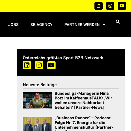
JOBS
SB AGENCY
PARTNER WERDEN
Österreichs größtes Sport-B2B-Netzwerk
Neueste Beiträge
Bundesliga-Managerin Nina
Potz im KaffeehausTALK: „Wir
wollen unsere Nahbarkeit
behalten“ [Partner-News]
„Business Runner“ – Podcast
Folge Nr. 7: Energie für die
Unternehmenskultur [Partner-