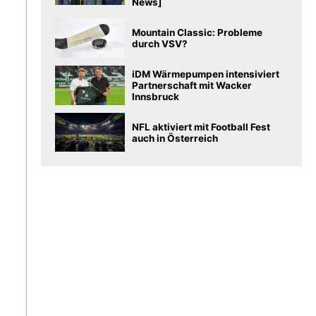
News]
Mountain Classic: Probleme
durch VSV?
iDM Wärmepumpen intensiviert
Partnerschaft mit Wacker
Innsbruck
NFL aktiviert mit Football Fest
auch in Österreich