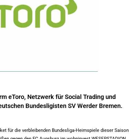
orm eToro, Netzwerk für Social Trading und
 deutschen Bundesligisten SV Werder Bremen.
et für die verbleibenden Bundesliga-Heimspiele dieser Saison
n-Weißen gegen den FC Augsburg im wohninvest WESERSTADION.