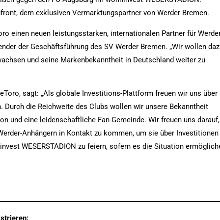
Infront, dem exklusiven Vermarktungspartner von Werder Bremen.
oro einen neuen leistungsstarken, internationalen Partner für Werde
tzender der Geschäftsführung des SV Werder Bremen. „Wir wollen da
u wachsen und seine Markenbekanntheit in Deutschland weiter zu
oro, sagt: „Als globale Investitions-Plattform freuen wir uns über
 Durch die Reichweite des Clubs wollen wir unsere Bekanntheit
ion und eine leidenschaftliche Fan-Gemeinde. Wir freuen uns darauf,
n Werder-Anhängern in Kontakt zu kommen, um sie über Investitionen
nvest WESERSTADION zu feiern, sofern es die Situation ermöglich
strieren: