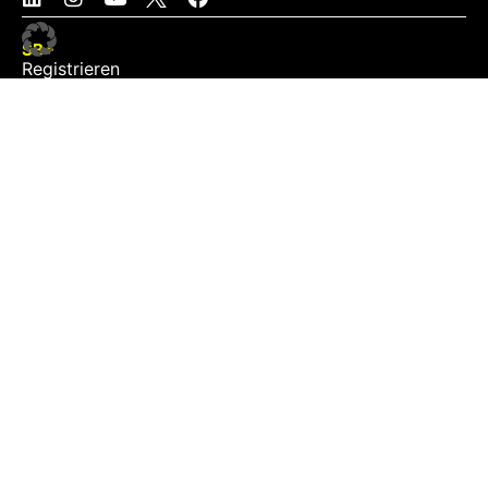
SB+
Registrieren
Anmelden
NEWS
Exklusiv
Schwerpunkt
Partner
Digital
Events
Infrastruktur
Sponsoring
Tourismus
JOBS
Job-Plattform