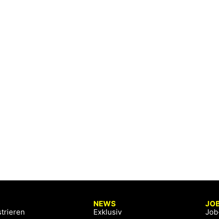
NEWS
JO
trieren
Exklusiv
Job