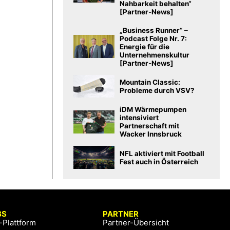
Nahbarkeit behalten“
[Partner-News]
„Business Runner“ –
Podcast Folge Nr. 7:
Energie für die
Unternehmenskultur
[Partner-News]
Mountain Classic:
Probleme durch VSV?
iDM Wärmepumpen
intensiviert
Partnerschaft mit
Wacker Innsbruck
NFL aktiviert mit Football
Fest auch in Österreich
BS
PARTNER
-Plattform
Partner-Übersicht