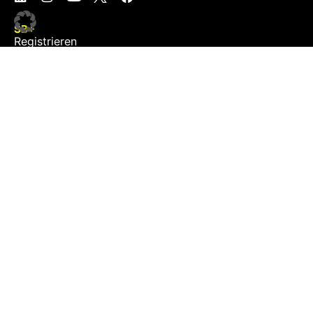
SB+
Registrieren
Anmelden
NEWS
Exklusiv
Schwerpunkt
Partner
Digital
Events
Infrastruktur
Sponsoring
Tourismus
JOBS
Job-Plattform