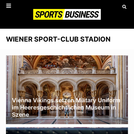
WIENER SPORT-CLUB STADION
Vienna Vikings setzen Military Uniform
im Heeresgeschichtlichen Museum in
Szene