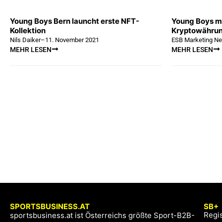
Young Boys Bern launcht erste NFT-
Young Boys m
Kollektion
Kryptowährun
Nils Daiker
–
11. November 2021
ESB Marketing Ne
MEHR LESEN
MEHR LESEN
SPORTSBUSINESS.AT
SB+
Regis
sportsbusiness.at ist Österreichs größte Sport-B2B-