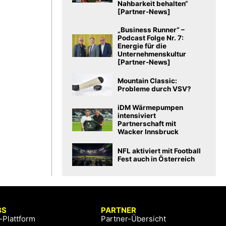
Nahbarkeit behalten“
[Partner-News]
„Business Runner“ –
Podcast Folge Nr. 7:
Energie für die
Unternehmenskultur
[Partner-News]
Mountain Classic:
Probleme durch VSV?
iDM Wärmepumpen
intensiviert
Partnerschaft mit
Wacker Innsbruck
NFL aktiviert mit Football
Fest auch in Österreich
BS
PARTNER
-Plattform
Partner-Übersicht