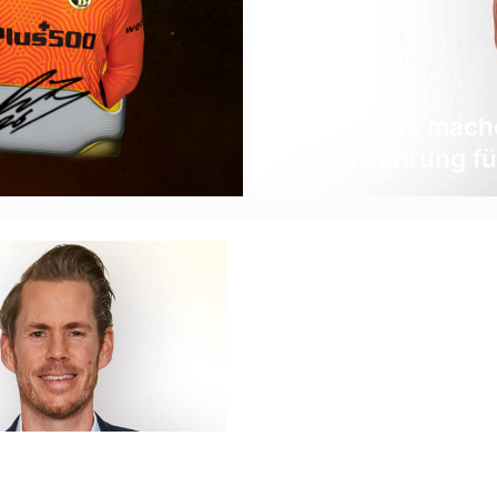
Young Boys mache
Kryptowährung fü