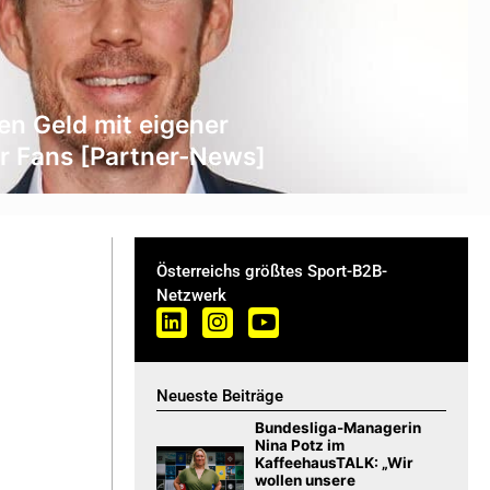
n Geld mit eigener
r Fans [Partner-News]
Österreichs größtes Sport-B2B-
Netzwerk
Neueste Beiträge
Bundesliga-Managerin
Nina Potz im
KaffeehausTALK: „Wir
wollen unsere