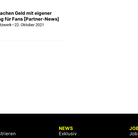
achen Geld mit eigener
g für Fans [Partner-News]
tzwerk
–
22. Oktober 2021
NEWS
JO
trieren
Exklusiv
Job