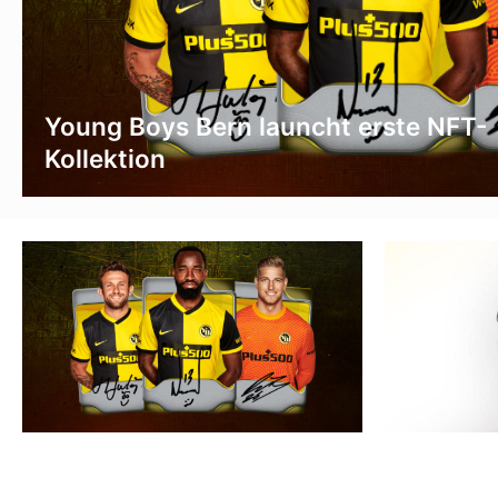
Young Boys Bern launcht erste NFT-
Kollektion