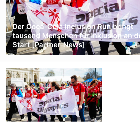
Der Coca-Cola Inclusion Run bringt
tausend Menschen für Inklusion an d
Start [Partner-News]