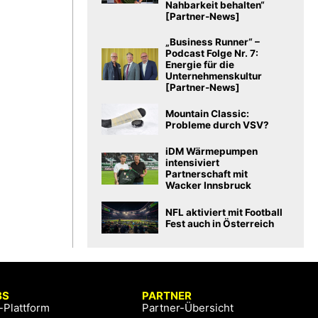
Nahbarkeit behalten“
[Partner-News]
„Business Runner“ –
Podcast Folge Nr. 7:
Energie für die
Unternehmenskultur
[Partner-News]
Mountain Classic:
Probleme durch VSV?
iDM Wärmepumpen
intensiviert
Partnerschaft mit
Wacker Innsbruck
NFL aktiviert mit Football
Fest auch in Österreich
BS
PARTNER
-Plattform
Partner-Übersicht