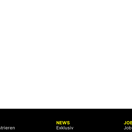
NEWS
JO
trieren
Exklusiv
Job