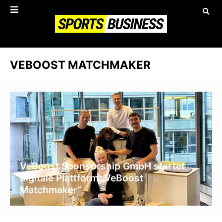
VEBOOST MATCHMAKER
VeBoost Sponsorship GmbH startet
digitale Plattform „VeBoost
Matchmaker“