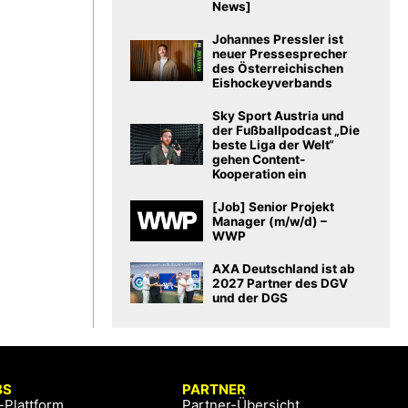
News]
Johannes Pressler ist
neuer Pressesprecher
des Österreichischen
Eishockeyverbands
Sky Sport Austria und
der Fußballpodcast „Die
beste Liga der Welt“
gehen Content-
Kooperation ein
[Job] Senior Projekt
Manager (m/w/d) –
WWP
AXA Deutschland ist ab
2027 Partner des DGV
und der DGS
BS
PARTNER
-Plattform
Partner-Übersicht