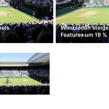
ools
Wimbledon steige
Features um 19 %