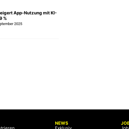
eigert App-Nutzung mit KI-
19 %
eptember 2025
NEWS
JO
trieren
Exklusiv
Job