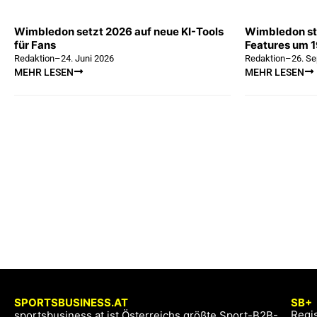
Wimbledon setzt 2026 auf neue KI-Tools
Wimbledon st
für Fans
Features um 
Redaktion
–
24. Juni 2026
Redaktion
–
26. S
MEHR LESEN
MEHR LESEN
SPORTSBUSINESS.AT
SB+
Regis
sportsbusiness.at ist Österreichs größte Sport-B2B-