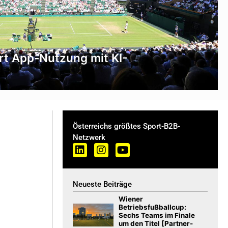
rt App-Nutzung mit KI-
Österreichs größtes Sport-B2B-
Netzwerk
Neueste Beiträge
Wiener
Betriebsfußballcup:
Sechs Teams im Finale
um den Titel [Partner-