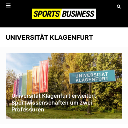
UNIVERSITÄT KLAGENFURT
Universität Klagenfurt erweitert
Sportwissenschaften um zwei
Professuren