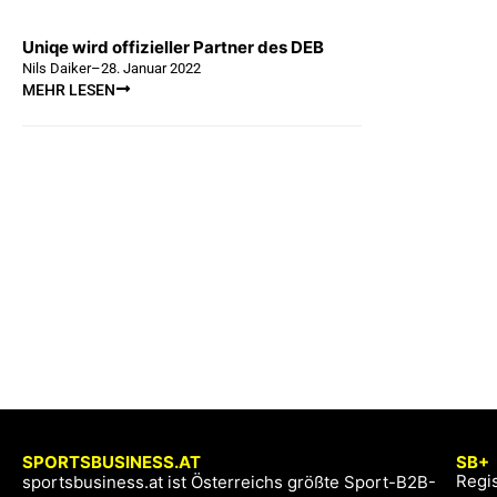
Uniqe wird offizieller Partner des DEB
Nils Daiker
–
28. Januar 2022
MEHR LESEN
SPORTSBUSINESS.AT
SB+
Regis
sportsbusiness.at ist Österreichs größte Sport-B2B-