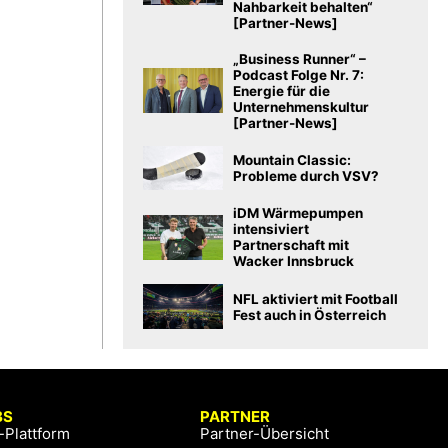
Nahbarkeit behalten“
[Partner-News]
„Business Runner“ –
Podcast Folge Nr. 7:
Energie für die
Unternehmenskultur
[Partner-News]
Mountain Classic:
Probleme durch VSV?
iDM Wärmepumpen
intensiviert
Partnerschaft mit
Wacker Innsbruck
NFL aktiviert mit Football
Fest auch in Österreich
BS
PARTNER
-Plattform
Partner-Übersicht