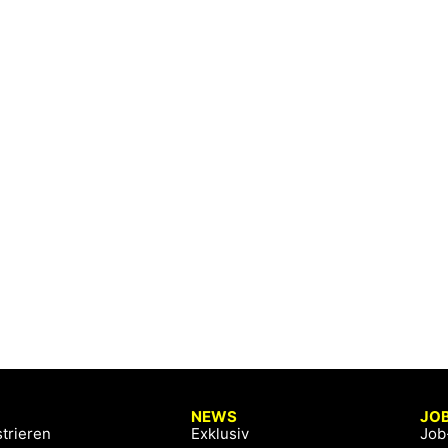
NEWS
JO
trieren
Exklusiv
Job