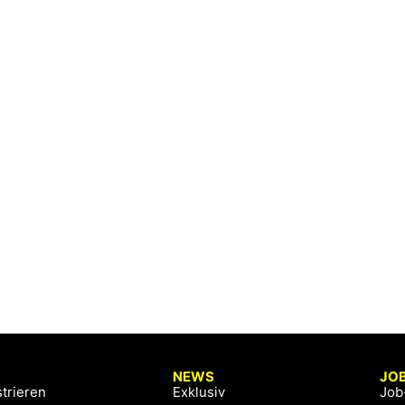
NEWS
JO
trieren
Exklusiv
Job