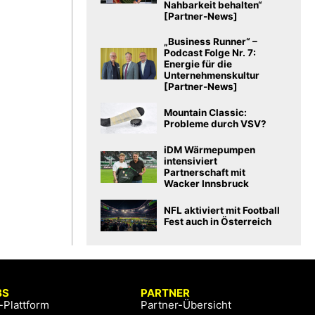
Nahbarkeit behalten“
[Partner-News]
„Business Runner“ –
Podcast Folge Nr. 7:
Energie für die
Unternehmenskultur
[Partner-News]
Mountain Classic:
Probleme durch VSV?
iDM Wärmepumpen
intensiviert
Partnerschaft mit
Wacker Innsbruck
NFL aktiviert mit Football
Fest auch in Österreich
BS
PARTNER
-Plattform
Partner-Übersicht