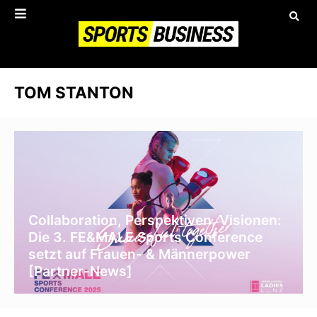
TOM STANTON
Collaboration, Perspektiven, Visionen:
Die 3. FE&MALE Sports Conference
setzt auf Frauen- & Männerpower
[Partner-News]