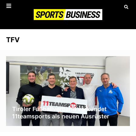
TFV
Tiroler Fußballverband verkündet
11teamsports als neuen Ausrüster