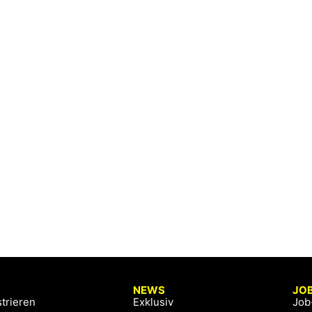
NEWS
JO
trieren
Exklusiv
Job