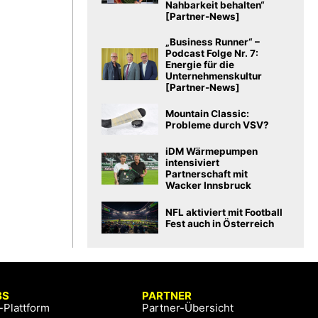
Nahbarkeit behalten“
[Partner-News]
„Business Runner“ –
Podcast Folge Nr. 7:
Energie für die
Unternehmenskultur
[Partner-News]
Mountain Classic:
Probleme durch VSV?
iDM Wärmepumpen
intensiviert
Partnerschaft mit
Wacker Innsbruck
NFL aktiviert mit Football
Fest auch in Österreich
BS
PARTNER
-Plattform
Partner-Übersicht