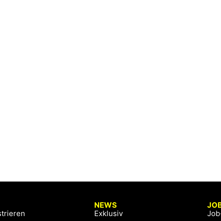
NEWS
JO
trieren
Exklusiv
Job