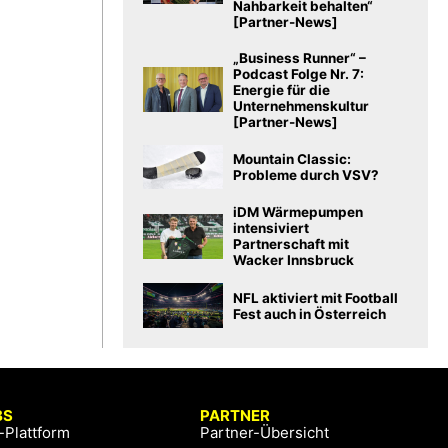
Nahbarkeit behalten“
[Partner-News]
„Business Runner“ –
Podcast Folge Nr. 7:
Energie für die
Unternehmenskultur
[Partner-News]
Mountain Classic:
Probleme durch VSV?
iDM Wärmepumpen
intensiviert
Partnerschaft mit
Wacker Innsbruck
NFL aktiviert mit Football
Fest auch in Österreich
BS
PARTNER
-Plattform
Partner-Übersicht