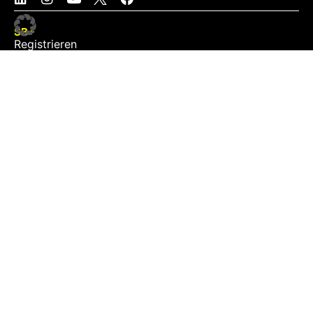
SB+
Registrieren
Anmelden
NEWS
Exklusiv
Schwerpunkt
Partner
Digital
Events
Infrastruktur
Sponsoring
Tourismus
JOBS
Job-Plattform