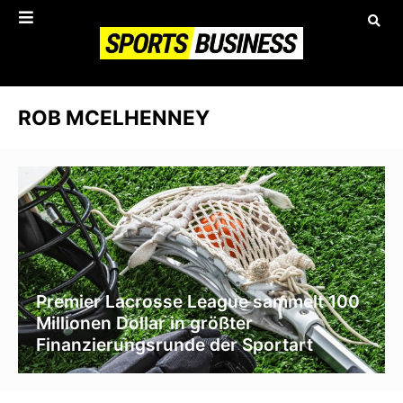
ROB MCELHENNEY
Premier Lacrosse League sammelt 100
Millionen Dollar in größter
Finanzierungsrunde der Sportart