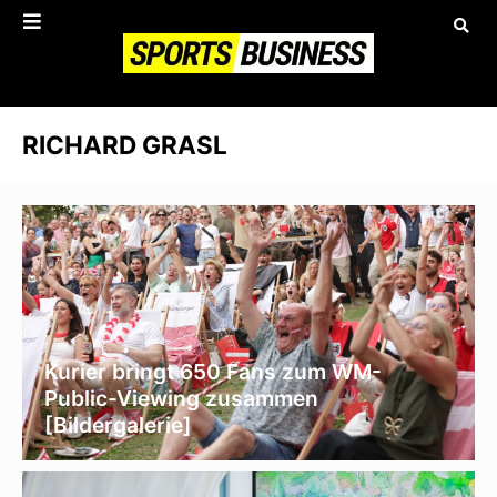
RICHARD GRASL
Kurier bringt 650 Fans zum WM-
Public-Viewing zusammen
[Bildergalerie]