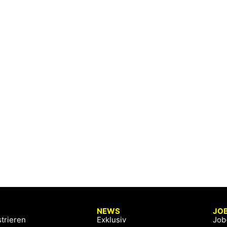
NEWS
JO
trieren
Exklusiv
Job