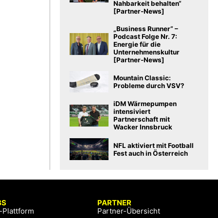
Nahbarkeit behalten“
[Partner-News]
„Business Runner“ –
Podcast Folge Nr. 7:
Energie für die
Unternehmenskultur
[Partner-News]
Mountain Classic:
Probleme durch VSV?
iDM Wärmepumpen
intensiviert
Partnerschaft mit
Wacker Innsbruck
NFL aktiviert mit Football
Fest auch in Österreich
BS
PARTNER
-Plattform
Partner-Übersicht