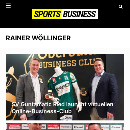
RAINER WÖLLINGER
SV Guntamatic Ried launcht virtuellen
Online-Business-Club