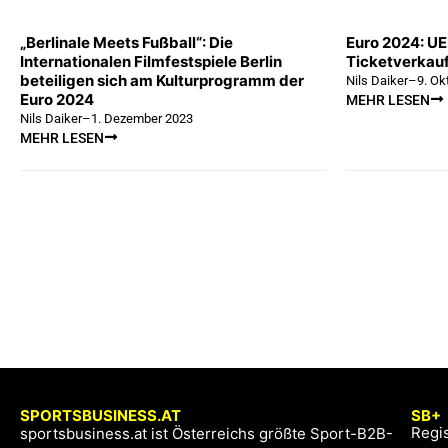
„Berlinale Meets Fußball“: Die
Euro 2024: UE
Internationalen Filmfestspiele Berlin
Ticketverkau
beteiligen sich am Kulturprogramm der
Nils Daiker
–
9. Ok
Euro 2024
MEHR LESEN
Nils Daiker
–
1. Dezember 2023
MEHR LESEN
SPORTSBUSINESS.AT
SB+
Regis
sportsbusiness.at ist Österreichs größte Sport-B2B-