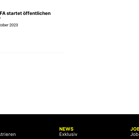
FA startet öffentlichen
f
tober 2023
NEWS
JO
trieren
Exklusiv
Job