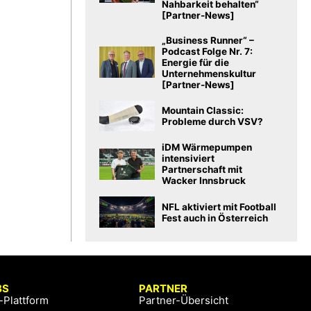
Nahbarkeit behalten“
[Partner-News]
„Business Runner“ –
Podcast Folge Nr. 7:
Energie für die
Unternehmenskultur
[Partner-News]
Mountain Classic:
Probleme durch VSV?
iDM Wärmepumpen
intensiviert
Partnerschaft mit
Wacker Innsbruck
NFL aktiviert mit Football
Fest auch in Österreich
BS
PARTNER
-Plattform
Partner-Übersicht