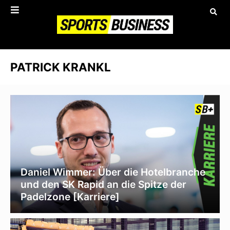
PATRICK KRANKL
Daniel Wimmer: Über die Hotelbranche
und den SK Rapid an die Spitze der
Padelzone [Karriere]