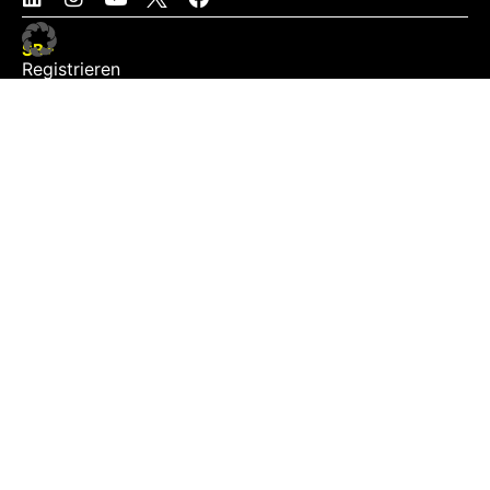
SB+
Registrieren
Anmelden
NEWS
Exklusiv
Schwerpunkt
Partner
Digital
Events
Infrastruktur
Sponsoring
Tourismus
JOBS
Job-Plattform