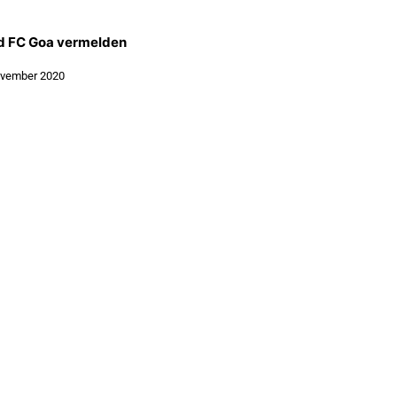
nd FC Goa vermelden
ovember 2020
NEWS
JO
trieren
Exklusiv
Job
lden
Schwerpunkt
Partner
Digital
Events
Infrastruktur
Sponsoring
Tourismus