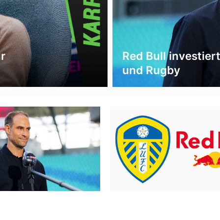
r
Red Bull investier
und Rugby