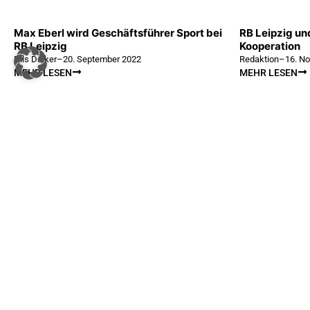
Max Eberl wird Geschäftsführer Sport bei
RB Leipzig u
RB Leipzig
Kooperation
Nils Daiker
–
20. September 2022
Redaktion
–
16. N
MEHR LESEN
MEHR LESEN
SPORTSBUSINESS.AT
SB+
Regis
sportsbusiness.at ist Österreichs größte Sport-B2B-
Community. Lesen Sie täglich die interessantes News
Anme
aus Sport und Wirtschaft.