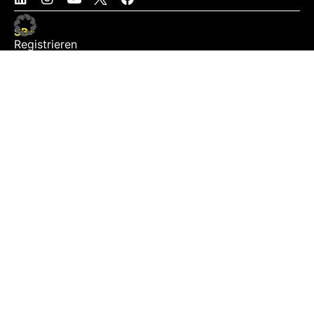
SB+
Registrieren
Anmelden
NEWS
Exklusiv
Schwerpunkt
Partner
Digital
Events
Infrastruktur
Sponsoring
Tourismus
JOBS
Job-Plattform