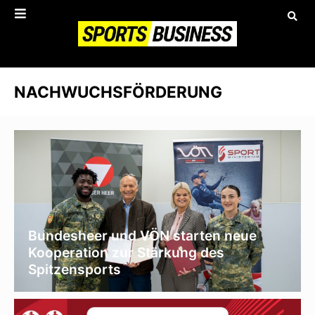
NACHWUCHSFÖRDERUNG
Bundesheer und VÖN starten neue
Kooperation zur Stärkung des
Spitzensports