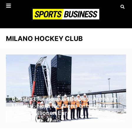
MILANO HOCKEY CLUB
Baustart für neue Eishockey-Arena in
Mailand: Fiera Ice Arena entsteht für
sieben Millionen Euro