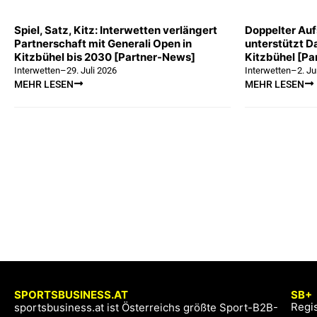
Spiel, Satz, Kitz: Interwetten verlängert
Doppelter Auf
Partnerschaft mit Generali Open in
unterstützt 
Kitzbühel bis 2030 [Partner-News]
Kitzbühel [P
Interwetten
–
29. Juli 2026
Interwetten
–
2. J
MEHR LESEN
MEHR LESEN
SPORTSBUSINESS.AT
SB+
Regis
sportsbusiness.at ist Österreichs größte Sport-B2B-