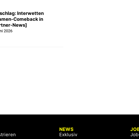
schlag: Interwetten
Damen-Comeback in
artner-News]
uni 2026
NEWS
JO
trieren
Exklusiv
Job