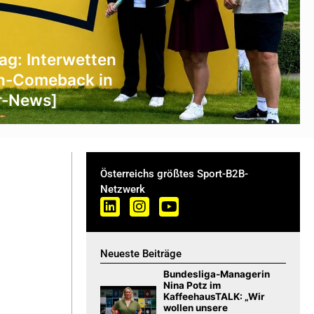
ag: Interwetten
n-Comeback in
er-News]
Österreichs größtes Sport-B2B-
Netzwerk
Neueste Beiträge
Bundesliga-Managerin
Nina Potz im
KaffeehausTALK: „Wir
wollen unsere