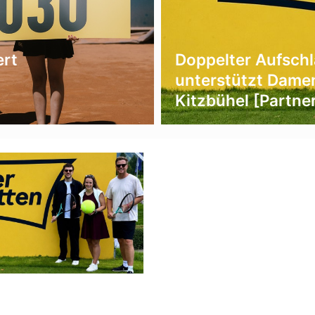
ert
Doppelter Aufschl
unterstützt Dame
Kitzbühel [Partn