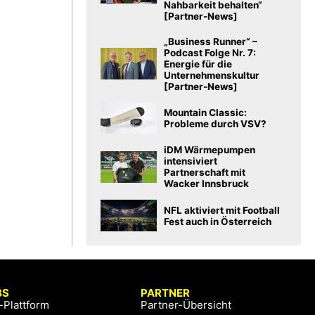
Nahbarkeit behalten“
[Partner-News]
„Business Runner“ –
Podcast Folge Nr. 7:
Energie für die
Unternehmenskultur
[Partner-News]
Mountain Classic:
Probleme durch VSV?
iDM Wärmepumpen
intensiviert
Partnerschaft mit
Wacker Innsbruck
NFL aktiviert mit Football
Fest auch in Österreich
BS
PARTNER
-Plattform
Partner-Übersicht