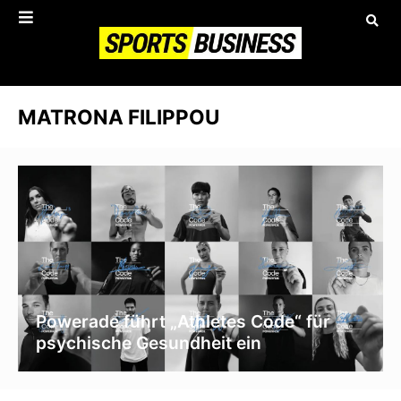
MATRONA FILIPPOU
Powerade führt „Athletes Code“ für
psychische Gesundheit ein