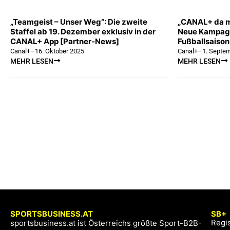
„Teamgeist – Unser Weg“: Die zweite
„CANAL+ da ma
Staffel ab 19. Dezember exklusiv in der
Neue Kampagn
CANAL+ App [Partner-News]
Fußballsaison
Canal+
–
16. Oktober 2025
Canal+
–
1. Septe
MEHR LESEN
MEHR LESEN
SPORTSBUSINESS.AT
SB+
Regis
sportsbusiness.at ist Österreichs größte Sport-B2B-