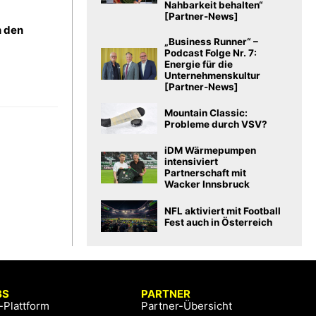
Nahbarkeit behalten“
[Partner-News]
n den
„Business Runner“ –
Podcast Folge Nr. 7:
Energie für die
Unternehmenskultur
[Partner-News]
Mountain Classic:
Probleme durch VSV?
iDM Wärmepumpen
intensiviert
Partnerschaft mit
Wacker Innsbruck
NFL aktiviert mit Football
Fest auch in Österreich
BS
PARTNER
-Plattform
Partner-Übersicht