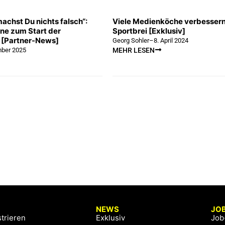
chst Du nichts falsch“:
Viele Medienköche verbesser
e zum Start der
Sportbrei [Exklusiv]
 [Partner-News]
Georg Sohler
–
8. April 2024
mber 2025
MEHR LESEN
NEWS
JO
trieren
Exklusiv
Job