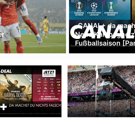
„CANAL+ da machst
er
Neue Kampagne z
Fußballsaison [Pa