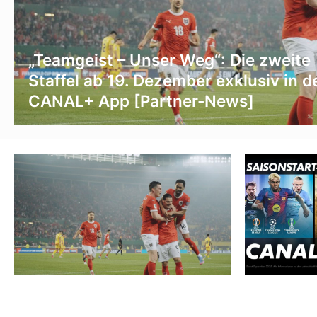
„Teamgeist – Unser Weg“: Die zweite
Staffel ab 19. Dezember exklusiv in d
CANAL+ App [Partner-News]