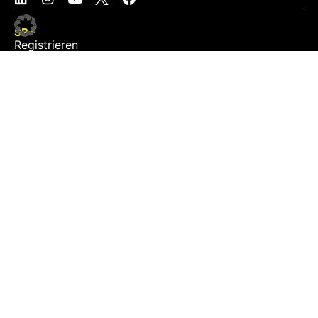
SB+
Registrieren
Anmelden
NEWS
Exklusiv
Schwerpunkt
Partner
Digital
Events
Infrastruktur
Sponsoring
Tourismus
JOBS
Job-Plattform