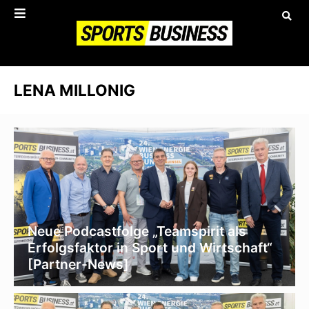
LENA MILLONIG
Neue Podcastfolge „Teamspirit als
Erfolgsfaktor in Sport und Wirtschaft“
[Partner-News]