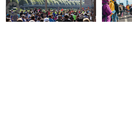
Salzburg Marathon verzeichnet
In zwei Monat
Teilnehmerrekord
Marathon sei
Veranstaltun
Redaktion
–
19. Mai 2025
Vienna City Marat
MEHR LESEN
MEHR LESEN