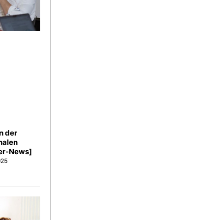
n der
nalen
ner-News]
025