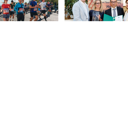
en: Größter Vienna City
Wiener Tourismuspreis 2024 g
t Gründung der
Österreichischen Frauenlauf
g [Partner-News]
Bernhard Desch
–
17. Oktober 2024
hon
–
5. Februar 2025
MEHR LESEN