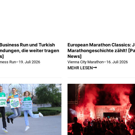
Business Run und Turkish
European Marathon Classics: 
indungen, die weiter tragen
Marathongeschichte zählt! [Pa
s]
News]
iness Run
–
19. Juli 2026
Vienna City Marathon
–
16. Juli 2026
MEHR LESEN