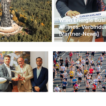
Wien Energie Busi
t
Airlines: Verbindu
[Partner-News]