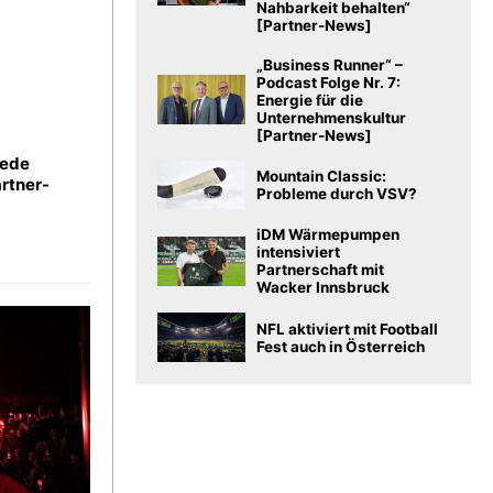
Nahbarkeit behalten“
[Partner-News]
„Business Runner“ –
Podcast Folge Nr. 7:
Energie für die
Unternehmenskultur
[Partner-News]
Jede
Mountain Classic:
rtner-
Probleme durch VSV?
iDM Wärmepumpen
intensiviert
Partnerschaft mit
Wacker Innsbruck
NFL aktiviert mit Football
Fest auch in Österreich