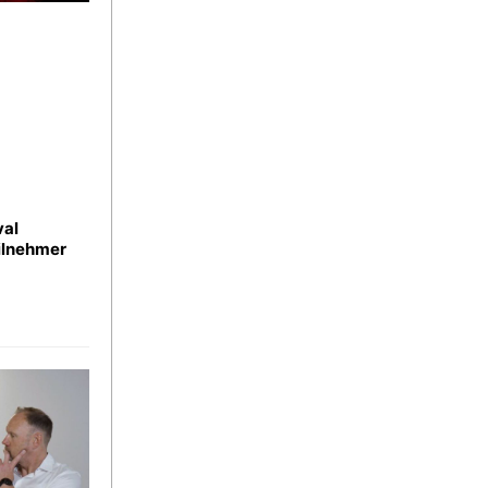
val
ilnehmer