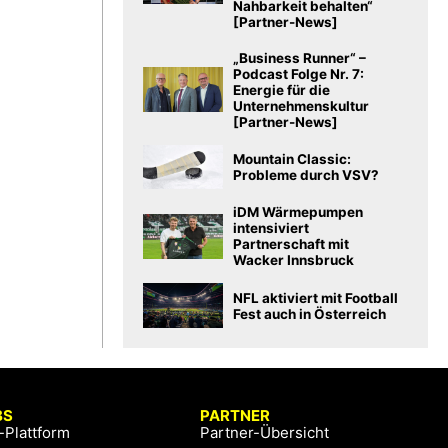
Nahbarkeit behalten“
[Partner-News]
„Business Runner“ –
Podcast Folge Nr. 7:
Energie für die
Unternehmenskultur
[Partner-News]
Mountain Classic:
Probleme durch VSV?
iDM Wärmepumpen
intensiviert
Partnerschaft mit
Wacker Innsbruck
NFL aktiviert mit Football
Fest auch in Österreich
BS
PARTNER
-Plattform
Partner-Übersicht