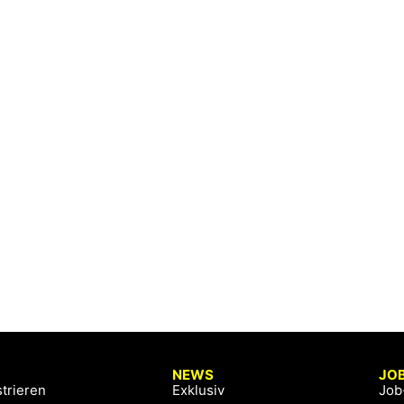
NEWS
JO
trieren
Exklusiv
Job