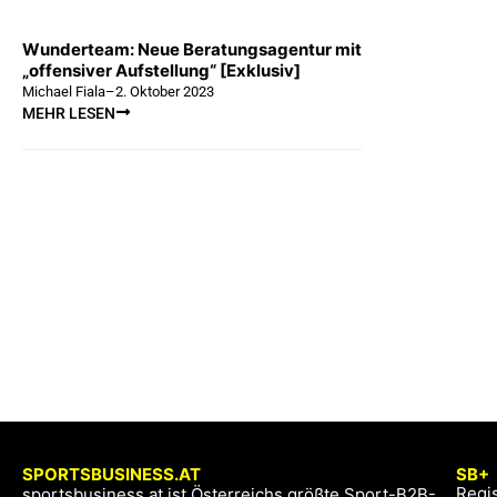
Wunderteam: Neue Beratungsagentur mit
„offensiver Aufstellung“ [Exklusiv]
Michael Fiala
–
2. Oktober 2023
MEHR LESEN
SPORTSBUSINESS.AT
SB+
Regis
sportsbusiness.at ist Österreichs größte Sport-B2B-