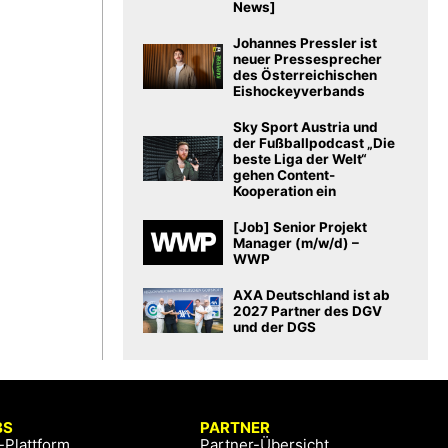
News]
Johannes Pressler ist
neuer Pressesprecher
des Österreichischen
Eishockeyverbands
Sky Sport Austria und
der Fußballpodcast „Die
beste Liga der Welt“
gehen Content-
Kooperation ein
[Job] Senior Projekt
Manager (m/w/d) –
WWP
AXA Deutschland ist ab
2027 Partner des DGV
und der DGS
BS
PARTNER
-Plattform
Partner-Übersicht