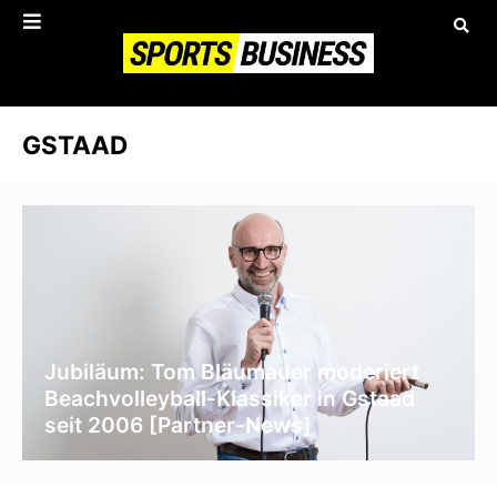
GSTAAD
Jubiläum: Tom Bläumauer moderiert
Beachvolleyball-Klassiker in Gstaad
seit 2006 [Partner-News]